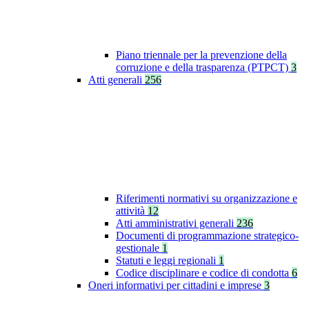
Piano triennale per la prevenzione della
corruzione e della trasparenza (PTPCT)
3
Atti generali
256
Riferimenti normativi su organizzazione e
attività
12
Atti amministrativi generali
236
Documenti di programmazione strategico-
gestionale
1
Statuti e leggi regionali
1
Codice disciplinare e codice di condotta
6
Oneri informativi per cittadini e imprese
3