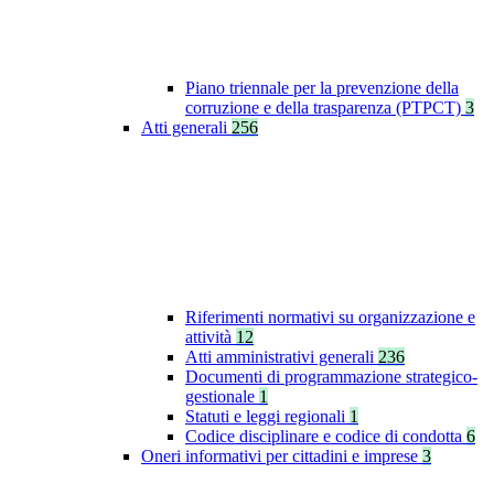
Piano triennale per la prevenzione della
corruzione e della trasparenza (PTPCT)
3
Atti generali
256
Riferimenti normativi su organizzazione e
attività
12
Atti amministrativi generali
236
Documenti di programmazione strategico-
gestionale
1
Statuti e leggi regionali
1
Codice disciplinare e codice di condotta
6
Oneri informativi per cittadini e imprese
3