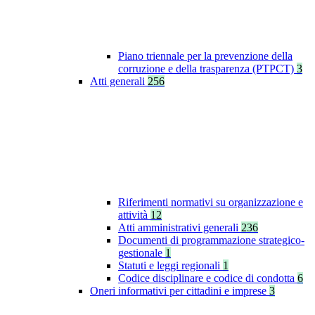
Piano triennale per la prevenzione della
corruzione e della trasparenza (PTPCT)
3
Atti generali
256
Riferimenti normativi su organizzazione e
attività
12
Atti amministrativi generali
236
Documenti di programmazione strategico-
gestionale
1
Statuti e leggi regionali
1
Codice disciplinare e codice di condotta
6
Oneri informativi per cittadini e imprese
3