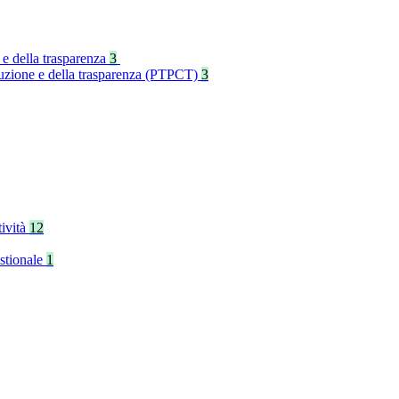
 e della trasparenza
3
rruzione e della trasparenza (PTPCT)
3
tività
12
stionale
1