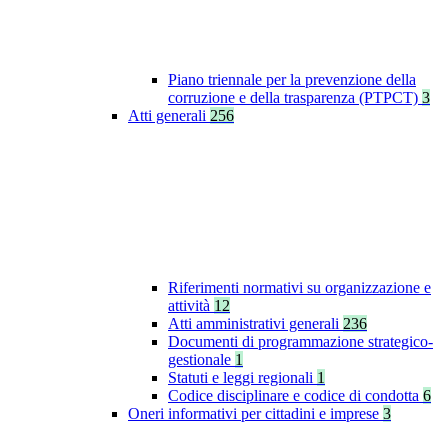
Piano triennale per la prevenzione della
corruzione e della trasparenza (PTPCT)
3
Atti generali
256
Riferimenti normativi su organizzazione e
attività
12
Atti amministrativi generali
236
Documenti di programmazione strategico-
gestionale
1
Statuti e leggi regionali
1
Codice disciplinare e codice di condotta
6
Oneri informativi per cittadini e imprese
3