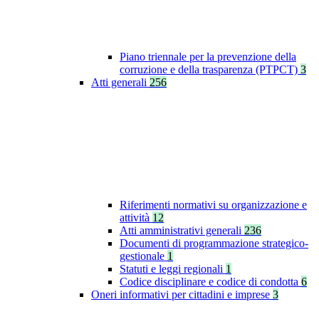
Piano triennale per la prevenzione della
corruzione e della trasparenza (PTPCT)
3
Atti generali
256
Riferimenti normativi su organizzazione e
attività
12
Atti amministrativi generali
236
Documenti di programmazione strategico-
gestionale
1
Statuti e leggi regionali
1
Codice disciplinare e codice di condotta
6
Oneri informativi per cittadini e imprese
3