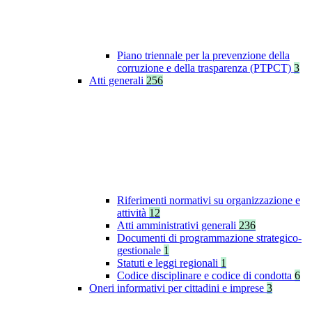
Piano triennale per la prevenzione della
corruzione e della trasparenza (PTPCT)
3
Atti generali
256
Riferimenti normativi su organizzazione e
attività
12
Atti amministrativi generali
236
Documenti di programmazione strategico-
gestionale
1
Statuti e leggi regionali
1
Codice disciplinare e codice di condotta
6
Oneri informativi per cittadini e imprese
3