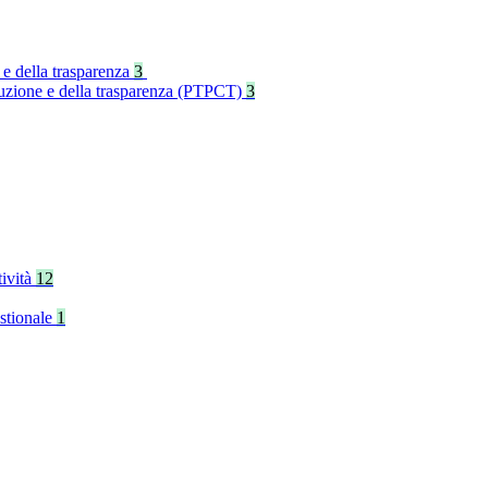
 e della trasparenza
3
rruzione e della trasparenza (PTPCT)
3
tività
12
stionale
1