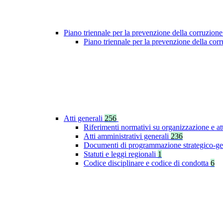
Piano triennale per la prevenzione della corruzione
Piano triennale per la prevenzione della co
Atti generali
256
Riferimenti normativi su organizzazione e at
Atti amministrativi generali
236
Documenti di programmazione strategico-ge
Statuti e leggi regionali
1
Codice disciplinare e codice di condotta
6