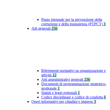
Piano triennale per la prevenzione della
corruzione e della trasparenza (PTPCT)
3
Atti generali
256
Riferimenti normativi su organizzazione e
attività
12
Atti amministrativi generali
236
Documenti di programmazione strategico-
gestionale
1
Statuti e leggi regionali
1
Codice disciplinare e codice di condotta
6
Oneri informativi per cittadini e imprese
3