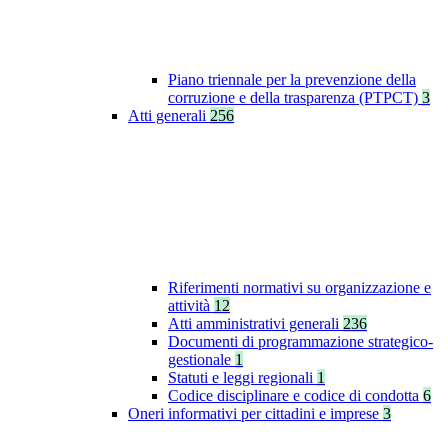
Piano triennale per la prevenzione della
corruzione e della trasparenza (PTPCT)
3
Atti generali
256
Riferimenti normativi su organizzazione e
attività
12
Atti amministrativi generali
236
Documenti di programmazione strategico-
gestionale
1
Statuti e leggi regionali
1
Codice disciplinare e codice di condotta
6
Oneri informativi per cittadini e imprese
3