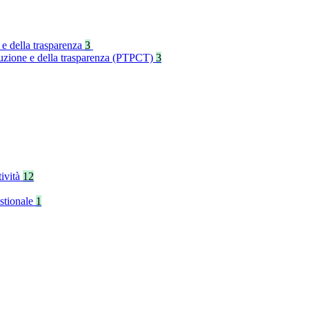
 e della trasparenza
3
rruzione e della trasparenza (PTPCT)
3
tività
12
stionale
1