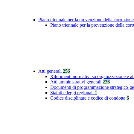
Piano triennale per la prevenzione della corruzione
Piano triennale per la prevenzione della co
Atti generali
256
Riferimenti normativi su organizzazione e at
Atti amministrativi generali
236
Documenti di programmazione strategico-ge
Statuti e leggi regionali
1
Codice disciplinare e codice di condotta
6