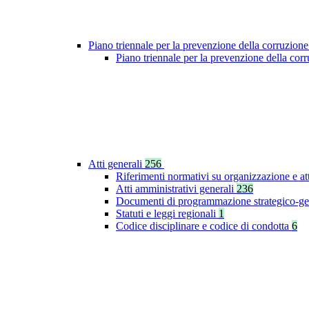
Piano triennale per la prevenzione della corruzione
Piano triennale per la prevenzione della co
Atti generali
256
Riferimenti normativi su organizzazione e at
Atti amministrativi generali
236
Documenti di programmazione strategico-ge
Statuti e leggi regionali
1
Codice disciplinare e codice di condotta
6