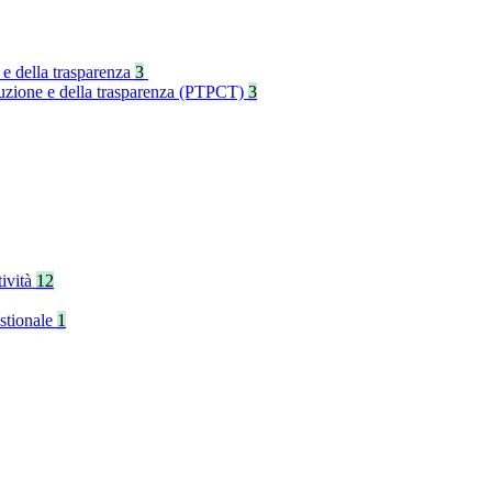
 e della trasparenza
3
rruzione e della trasparenza (PTPCT)
3
tività
12
stionale
1