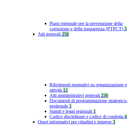
Piano triennale per la prevenzione della
corruzione e della trasparenza (PTPCT)
3
Atti generali
256
Riferimenti normativi su organizzazione e
attività
12
Atti amministrativi generali
236
Documenti di programmazione strategico-
gestionale
1
Statuti e leggi regionali
1
Codice disciplinare e codice di condotta
6
Oneri informativi per cittadini e imprese
3