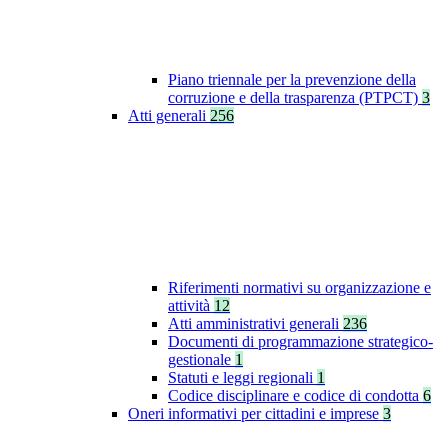
Piano triennale per la prevenzione della
corruzione e della trasparenza (PTPCT)
3
Atti generali
256
Riferimenti normativi su organizzazione e
attività
12
Atti amministrativi generali
236
Documenti di programmazione strategico-
gestionale
1
Statuti e leggi regionali
1
Codice disciplinare e codice di condotta
6
Oneri informativi per cittadini e imprese
3