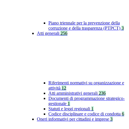
Piano triennale per la prevenzione della
corruzione e della trasparenza (PTPCT)
3
Atti generali
256
Riferimenti normativi su organizzazione e
attività
12
Atti amministrativi generali
236
Documenti di programmazione strategico-
gestionale
1
Statuti e leggi regionali
1
Codice disciplinare e codice di condotta
6
Oneri informativi per cittadini e imprese
3